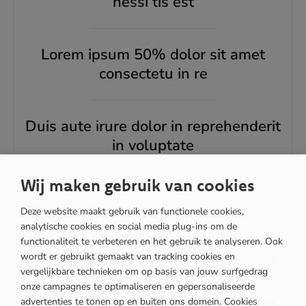
nessi tis est
Lorem ipsum 50% dolor sit amet
consectetu in re
Duis aute irure dolor in reprehenderit
in voluptate
Wij maken gebruik van cookies
Branches
Deze website maakt gebruik van functionele cookies,
analytische cookies en social media plug-ins om de
functionaliteit te verbeteren en het gebruik te analyseren. Ook
wordt er gebruikt gemaakt van tracking cookies en
Personenauto
vergelijkbare technieken om op basis van jouw surfgedrag
onze campagnes te optimaliseren en gepersonaliseerde
advertenties te tonen op en buiten ons domein. Cookies
Truck