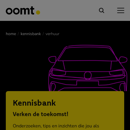
home
kennisbank
verhuur
Kennisbank
Verken de toekomst!
Onderzoeken, tips en inzichten die jou als