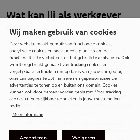
Wat kan jij als werkgever
doen?
Wij maken gebruik van cookies
Als je weet of vermoedt dat een medewerker
Deze website maakt gebruik van functionele cookies,
laaggeletterd is, kan jij als werkgever op de volgende
analytische cookies en social media plug-ins om de
manieren helpen:
functionaliteit te verbeteren en het gebruik te analyseren. Ook
wordt er gebruikt gemaakt van tracking cookies en
Ga erover in gesprek met je medewerker. De
vergelijkbare technieken om op basis van jouw surfgedrag
onze campagnes te optimaliseren en gepersonaliseerde
meeste mensen die moeite met lezen en schrijven
advertenties te tonen op en buiten ons domein. Cookies
hebben, vinden het lastig om er zelf over te
kunnen ook door derden worden geplaatst. Voor tracking
beginnen. Maak het bespreekbaar door te zeggen
cookies en vergelijkbare technieken is jouw toestemming
dat heel veel mensen dit moeilijk vinden. En dat het
nodig.
goed is om er samen over te praten.
Meer informatie
Subsidie van de overheid: Via
Tel mee met Taal
is er
jaarlijks subsidie beschikbaar voor het verbeteren
Accepteren
Weigeren