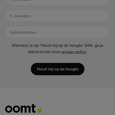
DD
dash
Wanneer je op 'Houd mij op de hoogte' klikt, ga je
MM
akkoord met onze
privacy policy
.
dash
JJJJ
Houd mij op de hoogte