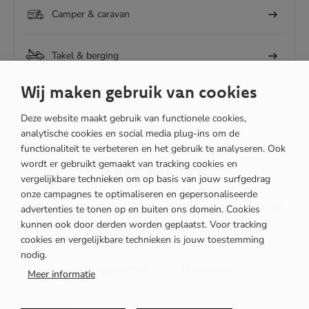
Camper & caravan
Takel & berging
Wij maken gebruik van cookies
Deze website maakt gebruik van functionele cookies,
analytische cookies en social media plug-ins om de
functionaliteit te verbeteren en het gebruik te analyseren. Ook
wordt er gebruikt gemaakt van tracking cookies en
MIS NIETS
vergelijkbare technieken om op basis van jouw surfgedrag
onze campagnes te optimaliseren en gepersonaliseerde
Schrijf je in voor de OOMT nieuwsbrief en blijf op de
advertenties te tonen op en buiten ons domein. Cookies
hoogte van het laatste nieuws van OOMT en de
kunnen ook door derden worden geplaatst. Voor tracking
ontwikkelingen binnen de mobiliteitsbranche.
cookies en vergelijkbare technieken is jouw toestemming
nodig.
Rol
Leidinggevende
Medewerker
Meer informatie