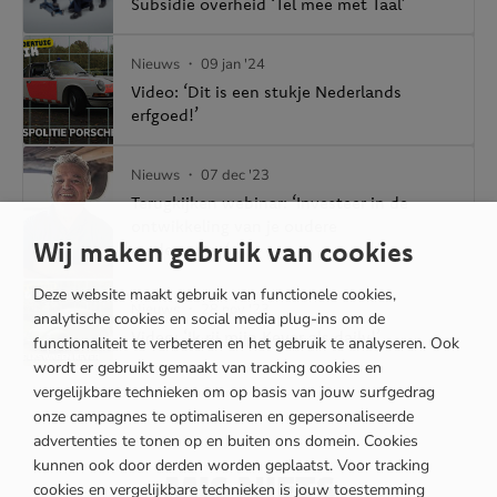
Subsidie overheid ‘Tel mee met Taal’
Nieuws
・ 09 jan '24
Video: ‘Dit is een stukje Nederlands
erfgoed!’
Nieuws
・ 07 dec '23
Terugkijken webinar: ‘Investeer in de
ontwikkeling van je oudere
Wij maken gebruik van cookies
medewerker(s)’
Deze website maakt gebruik van functionele cookies,
Nieuws
・ 28 nov '23
analytische cookies en social media plug-ins om de
Video: ‘Ik rij mijn Kever als daily!’
functionaliteit te verbeteren en het gebruik te analyseren. Ook
wordt er gebruikt gemaakt van tracking cookies en
vergelijkbare technieken om op basis van jouw surfgedrag
onze campagnes te optimaliseren en gepersonaliseerde
advertenties te tonen op en buiten ons domein. Cookies
kunnen ook door derden worden geplaatst. Voor tracking
MIS NIETS
cookies en vergelijkbare technieken is jouw toestemming