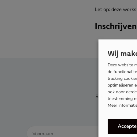
Let op: deze works
Inschrijve
Wij make
Deze website ma
de functionalit
tracking cooki
optimaliseren 
ook door derden
Schrijf je in voor
toestemming n
Meer informati
Accepte