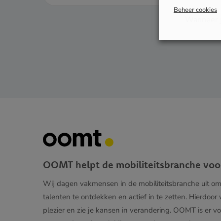
Beheer cookies
Wanneer j
OOMT helpt de mobiliteitsbranche voo
Wij dagen vakmensen in de mobiliteitsbranche uit o
talenten te ontdekken en actief in te zetten. Hierdoor
plezier en zie je kansen in verandering. OOMT is er vo