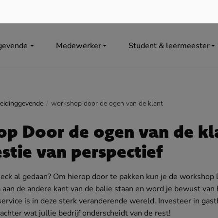
gevende
Medewerker
Student & leermeester
leidinggevende
workshop door de ogen van de klant
p Door de ogen van de kl
stie van perspectief
eck al gedaan? Om hierop door te pakken kun je de workshop
a aan de andere kant van de balie staan en word je bewust van 
service is in deze sterk veranderende wereld. Investeer in gas
achter wat jullie bedrijf onderscheidt van de rest!