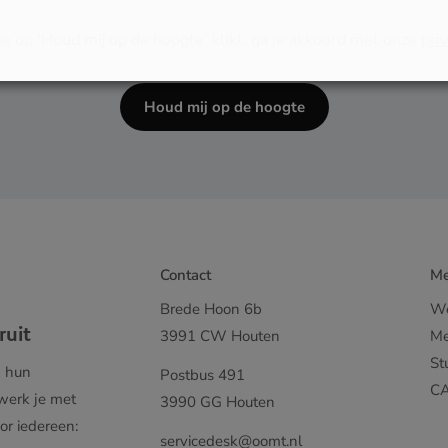
e op 'Houd mij op de hoogte' klikt, ga je akkoord met onze
pri
Houd mij op de hoogte
Contact
M
Brede Hoon 6b
We
ruit
3991 CW Houten
Me
St
m hun
Postbus 491
C
 werk je met
3990 GG Houten
or iedereen:
servicedesk@oomt.nl