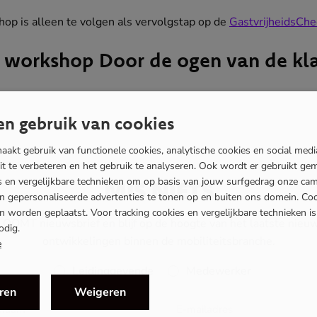
hop is alleen te volgen als vervolgstap op de
GastvrijheidsChe
n workshop Door de ogen van de kl
n gebruik van cookies
akt gebruik van functionele cookies, analytische cookies en social med
eit te verbeteren en het gebruik te analyseren. Ook wordt er gebruikt ge
es en vergelijkbare technieken om op basis van jouw surfgedrag onze ca
MIS NIETS
en gepersonaliseerde advertenties te tonen op en buiten ons domein. Co
 worden geplaatst. Voor tracking cookies en vergelijkbare technieken i
 de OOMT nieuwsbrief en blijf op de hoogte van het laatste ni
odig.
ontwikkelingen binnen de mobiliteitsbranche.
e
Rol
Leidinggevende
Medewerker
ren
Weigeren