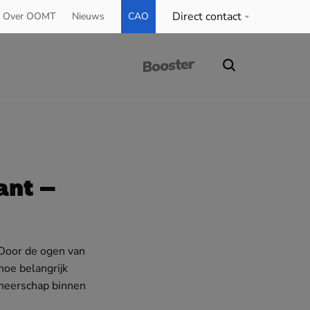
Direct contact
Over OOMT
Nieuws
CAO
ant –
 Door de ogen van
hoe belangrijk
theerschap binnen