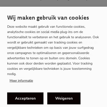
Wij maken gebruik van cookies
Deze website maakt gebruik van functionele cookies,
MIS NIETS
analytische cookies en social media plug-ins om de
functionaliteit te verbeteren en het gebruik te analyseren. Ook
Schrijf je in voor de OOMT nieuwsbrief en blijf op de
wordt er gebruikt gemaakt van tracking cookies en
vergelijkbare technieken om op basis van jouw surfgedrag
hoogte van het laatste nieuws van OOMT en de
onze campagnes te optimaliseren en gepersonaliseerde
ontwikkelingen binnen de mobiliteitsbranche.
advertenties te tonen op en buiten ons domein. Cookies
kunnen ook door derden worden geplaatst. Voor tracking
Rol
Leidinggevende
Medewerker
cookies en vergelijkbare technieken is jouw toestemming
nodig.
Meer informatie
Accepteren
Weigeren