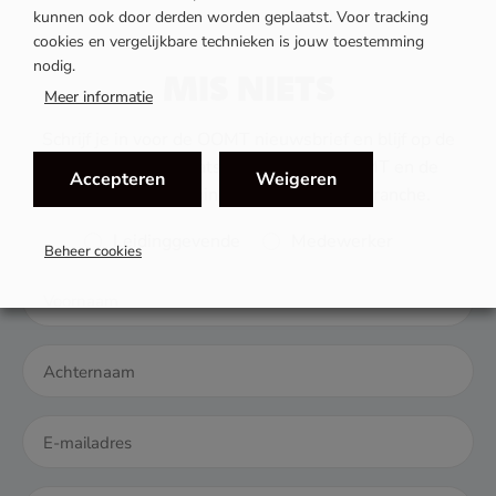
kunnen ook door derden worden geplaatst. Voor tracking
cookies en vergelijkbare technieken is jouw toestemming
nodig.
MIS NIETS
Meer informatie
Schrijf je in voor de OOMT nieuwsbrief en blijf op de
hoogte van het laatste nieuws van OOMT en de
Accepteren
Weigeren
ontwikkelingen binnen de mobiliteitsbranche.
Rol
Leidinggevende
Medewerker
Beheer cookies