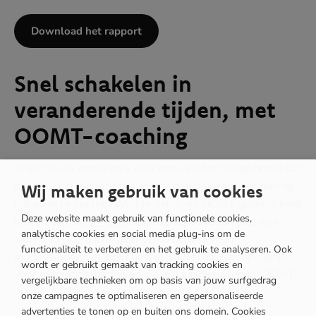
Download het rapport
Snel schakelen in
veranderende tijden, met
OOMT-coaching
Je ziet in elk onderzoek naar onze sector terugkomen dat
er veel gaat veranderen. Het is dan ook zaak om hier op
Wij maken gebruik van cookies
tijd op in te spelen. Wist je dat je via OOMT gebruik kunt
Deze website maakt gebruik van functionele cookies,
maken van
OOMT-coaching
? Je spreekt dan met een
analytische cookies en social media plug-ins om de
expert in je branche over de uitdagingen en
functionaliteit te verbeteren en het gebruik te analyseren. Ook
mogelijkheden in jouw bedrijf. OOMT-coaching is gratis
wordt er gebruikt gemaakt van tracking cookies en
voor mobiliteitsbedrijven die zijn aangesloten bij OOMT.
vergelijkbare technieken om op basis van jouw surfgedrag
onze campagnes te optimaliseren en gepersonaliseerde
advertenties te tonen op en buiten ons domein. Cookies