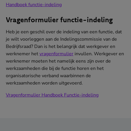
Handboek functie-indeling
(opent
in
Vragenformulier functie-indeling
nieuw
venster)
Heb je een geschil over de indeling van een functie, dat
je wilt voorleggen aan de Indelingscommissie van de
Bedrijfsraad? Dan is het belangrijk dat werkgever en
werknemer het
vragenformulier
invullen. Werkgever en
werknemer moeten het namelijk eens zijn over de
werkzaamheden die bij de functie horen en het
organisatorische verband waarbinnen de
werkzaamheden worden uitgevoerd.
Vragenformulier Handboek Functie-indeling
(opent
in
nieuw
venster)