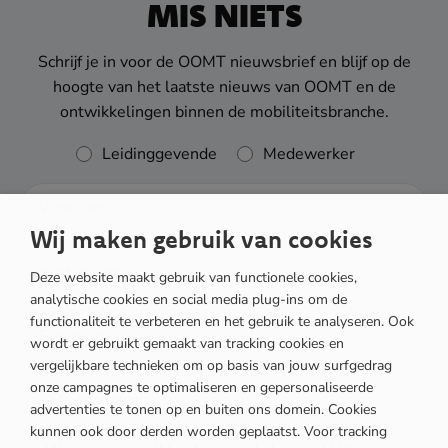
MIS NIETS
Schrijf je in voor de OOMT nieuwsbrief en blijf op de
hoogte van het laatste nieuws van OOMT en de
ontwikkelingen binnen de mobiliteitsbranche.
Rol
Leidinggevende
Medewerker
Wij maken gebruik van cookies
Deze website maakt gebruik van functionele cookies,
analytische cookies en social media plug-ins om de
functionaliteit te verbeteren en het gebruik te analyseren. Ook
wordt er gebruikt gemaakt van tracking cookies en
vergelijkbare technieken om op basis van jouw surfgedrag
onze campagnes te optimaliseren en gepersonaliseerde
DD
advertenties te tonen op en buiten ons domein. Cookies
kunnen ook door derden worden geplaatst. Voor tracking
dash