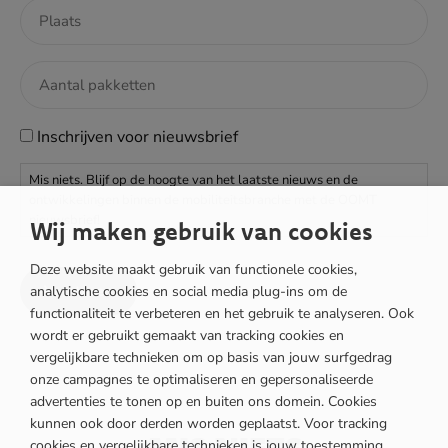
Inschrijven
Inschrijven voor nieuwsbrief
voor
Mis niets. Blijf op de hoogte van het laatste nieuws en de
nieuwsbrief
ontwikkelingen binnen de mobiliteitsbranche met de OOMT
nieuwsbrief!
Wij maken gebruik van cookies
Deze website maakt gebruik van functionele cookies,
Versturen
analytische cookies en social media plug-ins om de
functionaliteit te verbeteren en het gebruik te analyseren. Ook
wordt er gebruikt gemaakt van tracking cookies en
vergelijkbare technieken om op basis van jouw surfgedrag
onze campagnes te optimaliseren en gepersonaliseerde
advertenties te tonen op en buiten ons domein. Cookies
kunnen ook door derden worden geplaatst. Voor tracking
MIS NIETS
cookies en vergelijkbare technieken is jouw toestemming