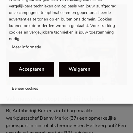
vergelijkbare technieken om op basis van jouw surfgedrag
onze campagnes te optimaliseren en gepersonaliseerde
advertenties te tonen op en buiten ons domein. Cookies
kunnen ook door derden worden geplaatst. Voor tracking
cookies en vergelijkbare technieken is jouw toestemming
nodig.
Meer informatie
Accepteren
Weigeren
Beheer cookies
Vakmanschap stopt niet bij techniek
Bij Autobedrijf Bertens in Tilburg maakte
werkplaatschef Danny Merkx (37) een opmerkelijke
groeispurt in zijn rol als leermeester. Het keerpunt? Een
waardevol gesprek met de BBL-adviseur.