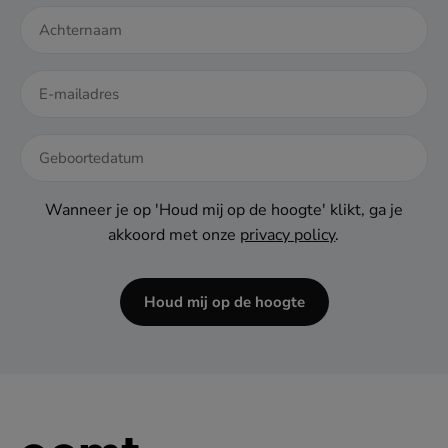
DD
dash
Wanneer je op 'Houd mij op de hoogte' klikt, ga je
MM
akkoord met onze
privacy policy
.
dash
JJJJ
Houd mij op de hoogte