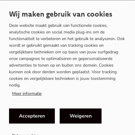
Wij maken gebruik van cookies
MIS NIETS
Deze website maakt gebruik van functionele cookies,
analytische cookies en social media plug-ins om de
Schrijf je in voor de OOMT nieuwsbrief en blijf op de
functionaliteit te verbeteren en het gebruik te analyseren. Ook
hoogte van het laatste nieuws van OOMT en de
wordt er gebruikt gemaakt van tracking cookies en
vergelijkbare technieken om op basis van jouw surfgedrag
ontwikkelingen binnen de mobiliteitsbranche.
onze campagnes te optimaliseren en gepersonaliseerde
Rol
Leidinggevende
Medewerker
advertenties te tonen op en buiten ons domein. Cookies
kunnen ook door derden worden geplaatst. Voor tracking
cookies en vergelijkbare technieken is jouw toestemming
nodig.
Meer informatie
Accepteren
Weigeren