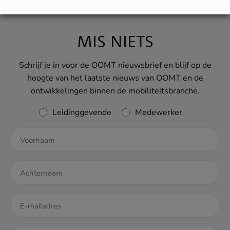
JUNI
Elektrificatie
MIS NIETS
Schrijf je in voor de OOMT nieuwsbrief en blijf op de
hoogte van het laatste nieuws van OOMT en de
ontwikkelingen binnen de mobiliteitsbranche.
Rol
Leidinggevende
Medewerker
MEI
Samenwerken