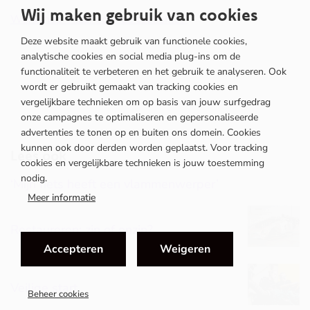
in
Wij maken gebruik van cookies
Workshop ‘Klaar voor de toekomst’
(opent
nieuw
in
Deze website maakt gebruik van functionele cookies,
venster)
nieuw
analytische cookies en social media plug-ins om de
venster)
functionaliteit te verbeteren en het gebruik te analyseren. Ook
AUG
wordt er gebruikt gemaakt van tracking cookies en
vergelijkbare technieken om op basis van jouw surfgedrag
GenZ
onze campagnes te optimaliseren en gepersonaliseerde
advertenties te tonen op en buiten ons domein. Cookies
kunnen ook door derden worden geplaatst. Voor tracking
Lees ook
cookies en vergelijkbare technieken is jouw toestemming
nodig.
‘Mijn fiets heeft een vlammenwerper’
Meer informatie
Restaureren: zin of onzin?
Accepteren
Weigeren
Veilige start
Beheer cookies