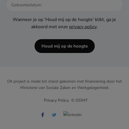
DD
dash
Wanneer je op 'Houd mij op de hoogte' klikt, ga je
MM
akkoord met onze
privacy policy
.
dash
JJJJ
Houd mij op de hoogte
APR
Hoe gastvrij ben jij?
Dit project is mede tot stand gekomen met financiering door het
Ministerie van Sociale Zaken en Werkgelegenheid.
Privacy Policy
© OOMT
Verhalen van de werkvloer
MEER