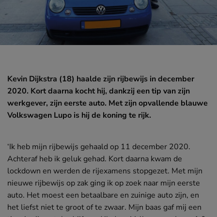
Powered by OOMT
OOMT is er voor iedereen in de mobiliteitsbranche.
OOMT helpt je zodat je kunt blijven mee-ontwikkelen
met veranderingen in de branche. Daarom initiëren en
Kevin Dijkstra (18) haalde zijn rijbewijs in december
stimuleren wij door middel van programma’s en projecten
2020. Kort daarna kocht hij, dankzij een tip van zijn
de (talent)ontwikkeling en opleiding van medewerkers en
werkgever, zijn eerste auto. Met zijn opvallende blauwe
bedrijven. Samen brengen wij de branche verder!
Volkswagen Lupo is hij de koning te rijk.
Naar de website
‘Ik heb mijn rijbewijs gehaald op 11 december 2020.
Achteraf heb ik geluk gehad. Kort daarna kwam de
lockdown en werden de rijexamens stopgezet. Met mijn
nieuwe rijbewijs op zak ging ik op zoek naar mijn eerste
auto. Het moest een betaalbare en zuinige auto zijn, en
het liefst niet te groot of te zwaar. Mijn baas gaf mij een