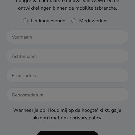
hoogte van het laatste nieuws van OOMT en de
ontwikkelingen binnen de mobiliteitsbranche.
Rol
Leidinggevende
Medewerker
DD
dash
Wanneer je op 'Houd mij op de hoogte' klikt, ga je
MM
akkoord met onze
privacy policy
.
dash
JJJJ