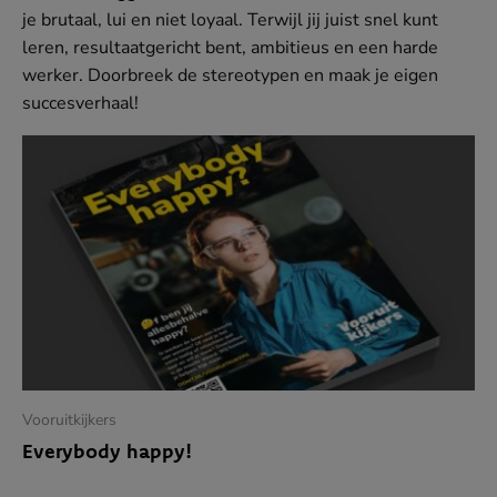
je brutaal, lui en niet loyaal. Terwijl jij juist snel kunt
APR
leren, resultaatgericht bent, ambitieus en een harde
Hoe gastvrij ben jij?
werker. Doorbreek de stereotypen en maak je eigen
succesverhaal!
Verhalen van de werkvloer
MEER
Bij Wolves staat niemand alleen
‘Ik zie mensen weer lachen’
Vooruitkijkers
Salesmanager verkoopt nee
Everybody happy!