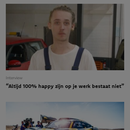
Mijn voertuig en ik
MEER
Unieke Chrysler Blackcruiser
‘Ik ben pas tevreden als mijn auto echt
uniek is’
Interview
Koning te rijk met VW Lupo
“Altijd 100% happy zijn op je werk bestaat niet”
Booster magazine
Hét magazine voor iedereen die mee wil
gaan met de tijd en op de hoogte wil blijven