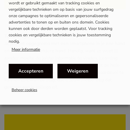
wordt er gebruikt gemaakt van tracking cookies en
vergelijkbare technieken om op basis van jouw surfgedrag
onze campagnes te optimaliseren en gepersonaliseerde
advertenties te tonen op en buiten ons domein. Cookies
kunnen ook door derden worden geplaatst. Voor tracking
cookies en vergelijkbare technieken is jouw toestemming
Technologie
nodig.
Ja, je bent opgegroeid met een smartphone in je ene hand
Meer informatie
en een iPad in je andere hand. Handig, want zo weet jij
zonder moeite de juiste informatie te vinden. Learning
just in time, noemen we dat. Je hoeft niet eerst de hele
Accepteren
Weigeren
organisatie en alle processen te kennen om waardevol te
kunnen zijn. Aan de slag, dat is jouw motto. Leg dat
gewoon aan je collega uit.
Beheer cookies