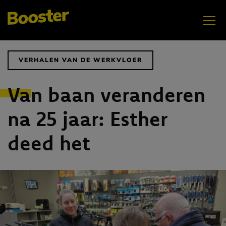
Bij Wolves staat niemand alleen
VERHALEN VAN DE WERKVLOER
‘Ik zie mensen weer lachen’
Van baan veranderen
na 25 jaar: Esther
Salesmanager verkoopt nee
deed het
Mijn voertuig en ik
MEER
Unieke Chrysler Blackcruiser