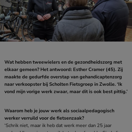
‘Ik ben pas tevreden als mijn auto echt
uniek is’
Koning te rijk met VW Lupo
Booster magazine
Wat hebben tweewielers en de gezondheidszorg met
elkaar gemeen? Het antwoord: Esther Cramer (45). Zij
Hét magazine voor iedereen die mee wil
maakte de gedurfde overstap van gehandicaptenzorg
gaan met de tijd en op de hoogte wil blijven
naar verkoopster bij Scholten Fietsgroep in Zwolle. ‘Ik
in het vak.
vond mijn vorige werk zwaar, maar dit is ook best pittig.’
Lees meer
Waarom heb je jouw werk als sociaalpedagogisch
werker verruild voor de fietsenzaak?
Powered by OOMT
‘Schrik niet, maar ik heb dat werk meer dan 25 jaar