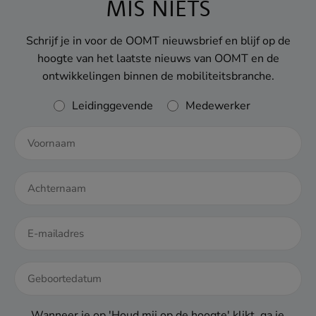
MIS NIETS
Schrijf je in voor de OOMT nieuwsbrief en blijf op de
hoogte van het laatste nieuws van OOMT en de
ontwikkelingen binnen de mobiliteitsbranche.
Rol
Leidinggevende
Medewerker
DD
dash
Wanneer je op 'Houd mij op de hoogte' klikt, ga je