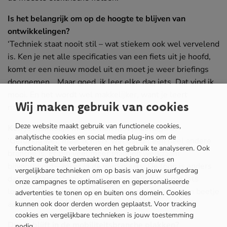
Is het belangrijk om op de hoogte te blijven van
ontwikkelingen?
‘Techniek staat nooit stil – wat stiekem ook wel vervelend
is. Ken je net alle specificaties van een fiets uit je hoofd,
komt er een nieuw model uit en moet je weer briefings
doornemen… Maar goed, ik leer elke dag iets. Dat vind ik
mooi. En het wordt wel makkelijker, want je leert
Wij maken gebruik van cookies
natuurlijk steeds meer van fietsen. Je rolt erin.’
Deze website maakt gebruik van functionele cookies,
Kun je makkelijk meekomen met je collega’s?
analytische cookies en social media plug-ins om de
‘Gelukkig wel, maar ik merk wel dat dit een heel andere
functionaliteit te verbeteren en het gebruik te analyseren. Ook
branche is. Er zijn veel meer mannen werkzaam
wordt er gebruikt gemaakt van tracking cookies en
bijvoorbeeld – zeker in de werkplaats. De toon is anders
vergelijkbare technieken om op basis van jouw surfgedrag
dan in de zorg. Soms is dat leuk, soms is het net iets
onze campagnes te optimaliseren en gepersonaliseerde
lomper. Dan denk ik: kom op jongens, laten we een beetje
advertenties te tonen op en buiten ons domein. Cookies
aardig voor elkaar blijven.’
kunnen ook door derden worden geplaatst. Voor tracking
cookies en vergelijkbare technieken is jouw toestemming
Dus jij blijft in de mobiliteitsbranche plakken?
nodig.