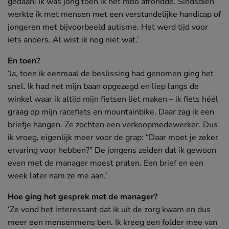
gedaan! Ik was jong toen ik het mbo afrondde. Sindsdien
OOMT is er voor iedereen in de mobiliteitsbranche.
werkte ik met mensen met een verstandelijke handicap of
OOMT helpt je zodat je kunt blijven mee-ontwikkelen
jongeren met bijvoorbeeld autisme. Het werd tijd voor
met veranderingen in de branche. Daarom initiëren en
iets anders. Al wist ik nog niet wat.’
stimuleren wij door middel van programma’s en projecten
de (talent)ontwikkeling en opleiding van medewerkers en
En toen?
bedrijven. Samen brengen wij de branche verder!
‘Ja, toen ik eenmaal de beslissing had genomen ging het
snel. Ik had net mijn baan opgezegd en liep langs de
Naar de website
winkel waar ik altijd mijn fietsen liet maken – ik fiets héél
graag op mijn racefiets en mountainbike. Daar zag ik een
briefje hangen. Ze zochten een verkoopmedewerker. Dus
ik vroeg, eigenlijk meer voor de grap: “Daar moet je zeker
ervaring voor hebben?” De jongens zeiden dat ik gewoon
even met de manager moest praten. Een brief en een
week later nam ze me aan.’
Hoe ging het gesprek met de manager?
‘Ze vond het interessant dat ik uit de zorg kwam en dus
meer een mensenmens ben. Ik kreeg een folder mee van