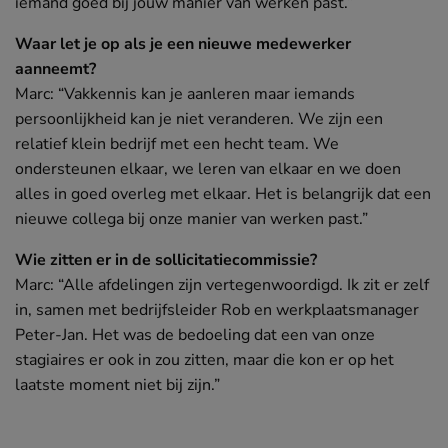
iemand goed bij jouw manier van werken past.”
Waar let je op als je een nieuwe medewerker
aanneemt?
‘Ik zie mensen weer lachen’
Marc: “Vakkennis kan je aanleren maar iemands
persoonlijkheid kan je niet veranderen. We zijn een
relatief klein bedrijf met een hecht team. We
Salesmanager verkoopt nee
ondersteunen elkaar, we leren van elkaar en we doen
alles in goed overleg met elkaar. Het is belangrijk dat een
nieuwe collega bij onze manier van werken past.”
Mijn voertuig en ik
MEER
Wie zitten er in de sollicitatiecommissie?
Marc: “Alle afdelingen zijn vertegenwoordigd. Ik zit er zelf
in, samen met bedrijfsleider Rob en werkplaatsmanager
Unieke Chrysler Blackcruiser
Peter-Jan. Het was de bedoeling dat een van onze
stagiaires er ook in zou zitten, maar die kon er op het
‘Ik ben pas tevreden als mijn auto echt
laatste moment niet bij zijn.”
uniek is’