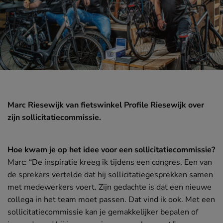
Marc Riesewijk van fietswinkel Profile Riesewijk over
APR
zijn sollicitatiecommissie.
Hoe gastvrij ben jij?
Hoe kwam je op het idee voor een sollicitatiecommissie?
Marc: “De inspiratie kreeg ik tijdens een congres. Een van
de sprekers vertelde dat hij sollicitatiegesprekken samen
Verhalen van de werkvloer
MEER
met medewerkers voert. Zijn gedachte is dat een nieuwe
collega in het team moet passen. Dat vind ik ook. Met een
sollicitatiecommissie kan je gemakkelijker bepalen of
Bij Wolves staat niemand alleen