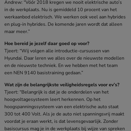
Andrew: “Vóór 2018 kregen we nooit elektrische auto’s
in de werkplaats. Nu is gemiddeld 10 procent van het
Salesmanager verkoopt nee
werkaanbod elektrisch. We werken ook veel aan hybrides
en plug-in hybrides. De komende jaren wordt dat alleen
maar meer.”
Mijn voertuig en ik
MEER
Hoe bereid je jezelf daar goed op voor?
Tjeert: “Wij volgen alle introductie-cursussen van
Unieke Chrysler Blackcruiser
Hyundai. Daar leren we alles over de nieuwste modellen
en de nieuwste techniek. En we hebben met het team
een NEN 9140 basistraining gedaan.”
‘Ik ben pas tevreden als mijn auto echt
Wat zijn de belangrijkste veiligheidsregels voor ev’s?
uniek is’
Tjeert: “Belangrijk is dat je de onderdelen van het
hoogvoltagesysteem leert herkennen. Op het
Koning te rijk met VW Lupo
hoogspanningssysteem van een elektrische auto staat
300 tot 400 Volt. Als je de auto niet spanningsvrij maakt
voordat je eraan werkt, is dat levensgevaarlijk. Zonder
basiscursus mag je in de werkplaats bij wijze van spreken