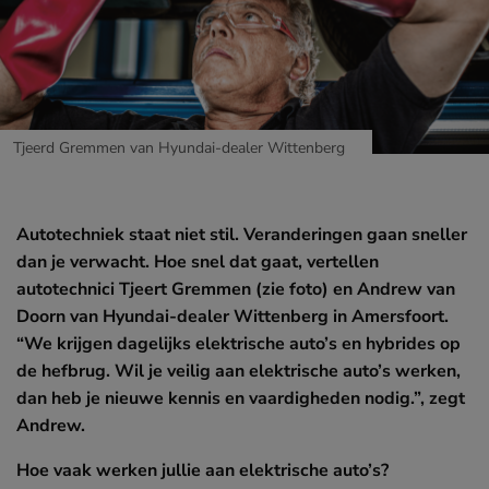
APR
Hoe gastvrij ben jij?
Tjeerd Gremmen van Hyundai-dealer Wittenberg
Autotechniek staat niet stil. Veranderingen gaan sneller
Verhalen van de werkvloer
dan je verwacht. Hoe snel dat gaat, vertellen
MEER
autotechnici Tjeert Gremmen (zie foto) en Andrew van
Doorn van Hyundai-dealer Wittenberg in Amersfoort.
“We krijgen dagelijks elektrische auto’s en hybrides op
Bij Wolves staat niemand alleen
de hefbrug. Wil je veilig aan elektrische auto’s werken,
dan heb je nieuwe kennis en vaardigheden nodig.”, zegt
Andrew.
‘Ik zie mensen weer lachen’
Hoe vaak werken jullie aan elektrische auto’s?