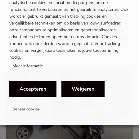
analytische cookies en social media plug-ins om de
zijn. Ieder mens is anders.’ Hij wil nog altijd veel
functionaliteit te verbeteren en het gebruik te analyseren. Ook
bereiken. Dat kan hij natuurlijk niet alleen. Daar heeft hij
wordt er gebruikt gemaakt van tracking cookies en
zijn team bij nodig. Gelukkig krijgt hij die nu wél mee in
vergelijkbare technieken om op basis van jouw surfgedrag
onze campagnes te optimaliseren en gepersonaliseerde
zijn ambitie: ‘Medewerkers vinden flexibiliteit steeds
advertenties te tonen op en buiten ons domein. Cookies
belangrijker. En ze hebben meer rust in het hoofd nodig
kunnen ook door derden worden geplaatst. Voor tracking
om even los te komen van het werk. Dat geef ik ze nu.’
cookies en vergelijkbare technieken is jouw toestemming
nodig.
Meer informatie
Accepteren
Weigeren
Beheer cookies