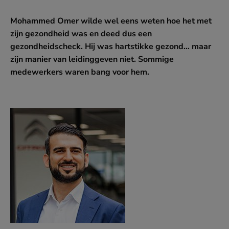
Powered by OOMT
Mohammed Omer wilde wel eens weten hoe het met
zijn gezondheid was en deed dus een
OOMT is er voor iedereen in de mobiliteitsbranche.
gezondheidscheck. Hij was hartstikke gezond… maar
OOMT helpt je zodat je kunt blijven mee-ontwikkelen
zijn manier van leidinggeven niet. Sommige
met veranderingen in de branche. Daarom initiëren en
medewerkers waren bang voor hem.
stimuleren wij door middel van programma’s en projecten
de (talent)ontwikkeling en opleiding van medewerkers en
bedrijven. Samen brengen wij de branche verder!
Naar de website