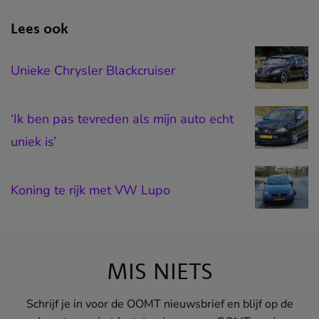
Unieke Chrysler Blackcruiser
Lees ook
Unieke Chrysler Blackcruiser
‘Ik ben pas tevreden als mijn auto echt
uniek is’
‘Ik ben pas tevreden als mijn auto echt
uniek is’
Koning te rijk met VW Lupo
Koning te rijk met VW Lupo
Booster magazine
Hét magazine voor iedereen die mee wil
gaan met de tijd en op de hoogte wil blijven
MIS NIETS
in het vak.
Lees meer
Schrijf je in voor de OOMT nieuwsbrief en blijf op de