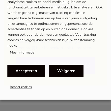
analytische cookies en social media plug-ins om de
Heb jij een voertuig waar
functionaliteit te verbeteren en het gebruik te analyseren. Ook
je heel trots op bent?
wordt er gebruikt gemaakt van tracking cookies en
Verhalen van de werkvloer
vergelijkbare technieken om op basis van jouw surfgedrag
MEER
Een motor met een bijzonder verhaal? Een
onze campagnes te optimaliseren en gepersonaliseerde
gepimpte caravan of uitzonderlijke fiets?
advertenties te tonen op en buiten ons domein. Cookies
kunnen ook door derden worden geplaatst. Voor tracking
Stuur ons een foto van jouw bijzondere
Bij Wolves staat niemand alleen
cookies en vergelijkbare technieken is jouw toestemming
voertuig met een korte toelichting en wie
nodig.
weet sta jij hier binnenkort ook te pronken.
Meer informatie
‘Ik zie mensen weer lachen’
Stuur ons een foto van jouw
bijzondere voertuig
Accepteren
Weigeren
Salesmanager verkoopt nee
Beheer cookies
Mijn voertuig en ik
MEER