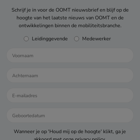
Schrijf je in voor de OOMT nieuwsbrief en blijf op de
hoogte van het laatste nieuws van OOMT en de
ontwikkelingen binnen de mobiliteitsbranche.
JUNI
Rol
Leidinggevende
Medewerker
Elektrificatie
DD
dash
Wanneer je op 'Houd mij op de hoogte' klikt, ga je
MM
MEI
akkoord met onze
privacy policy
.