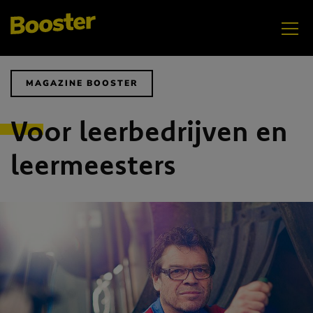
NOVEMBER
MAGAZINE BOOSTER
Vrouwen vlammen in techniek
Voor leerbedrijven en
leermeesters
OKTOBER