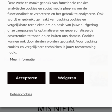
Deze website maakt gebruik van functionele cookies,
analytische cookies en social media plug-ins om de
functionaliteit te verbeteren en het gebruik te analyseren. Ook
wordt er gebruikt gemaakt van tracking cookies en
vergelijkbare technieken om op basis van jouw surfgedrag
onze campagnes te optimaliseren en gepersonaliseerde
Lees ook
advertenties te tonen op en buiten ons domein. Cookies
kunnen ook door derden worden geplaatst. Voor tracking
‘Mijn fiets heeft een vlammenwerper’
cookies en vergelijkbare technieken is jouw toestemming
nodig.
AUG
Restaureren: zin of onzin?
Meer informatie
GenZ
Accepteren
Weigeren
Veilige start
Beheer cookies
MIS NIETS