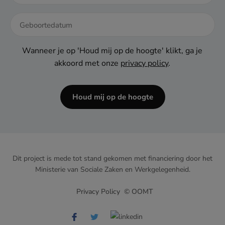
DD
dash
Wanneer je op 'Houd mij op de hoogte' klikt, ga je
MM
akkoord met onze
privacy policy
.
dash
JJJJ
Houd mij op de hoogte
APR
Hoe gastvrij ben jij?
Dit project is mede tot stand gekomen met financiering door het
Ministerie van Sociale Zaken en Werkgelegenheid.
Verhalen van de werkvloer
MEER
Privacy Policy
© OOMT
Bij Wolves staat niemand alleen