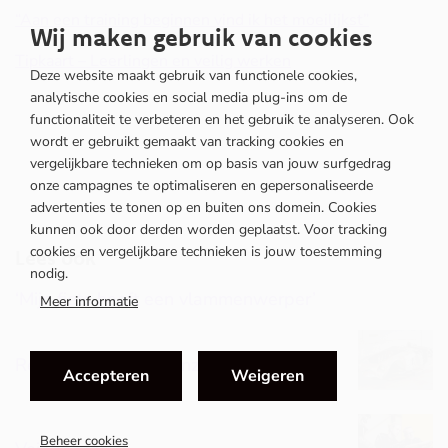
“Aan een training beginnen vind ik het moeilijkst”
(opent
Wij maken gebruik van cookies
in
Tipkaart – Leerlingen en veilig werken
(opent
nieuw
Deze website maakt gebruik van functionele cookies,
in
AUG
venster)
analytische cookies en social media plug-ins om de
nieuw
GenZ
functionaliteit te verbeteren en het gebruik te analyseren. Ook
venster)
wordt er gebruikt gemaakt van tracking cookies en
vergelijkbare technieken om op basis van jouw surfgedrag
onze campagnes te optimaliseren en gepersonaliseerde
advertenties te tonen op en buiten ons domein. Cookies
kunnen ook door derden worden geplaatst. Voor tracking
cookies en vergelijkbare technieken is jouw toestemming
Lees ook
nodig.
‘Mijn fiets heeft een vlammenwerper’
Meer informatie
Restaureren: zin of onzin?
Accepteren
Weigeren
JUNI
Beheer cookies