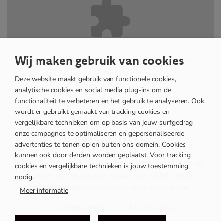
Wij maken gebruik van cookies
Accepteer
Marketing
cookies om de inhoud te
bekijken.
Deze website maakt gebruik van functionele cookies,
analytische cookies en social media plug-ins om de
functionaliteit te verbeteren en het gebruik te analyseren. Ook
wordt er gebruikt gemaakt van tracking cookies en
vergelijkbare technieken om op basis van jouw surfgedrag
NOVEMBER
onze campagnes te optimaliseren en gepersonaliseerde
MIS NIETS
Vrouwen vlammen in techniek
advertenties te tonen op en buiten ons domein. Cookies
kunnen ook door derden worden geplaatst. Voor tracking
Schrijf je in voor de OOMT nieuwsbrief en blijf op de
cookies en vergelijkbare technieken is jouw toestemming
hoogte van het laatste nieuws van OOMT en de
nodig.
ontwikkelingen binnen de mobiliteitsbranche.
Meer informatie
Rol
Leidinggevende
Medewerker